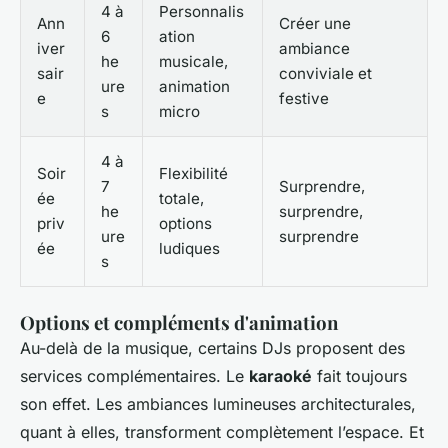
4 à
Personnalis
Ann
Créer une
6
ation
iver
ambiance
he
musicale,
sair
conviviale et
ure
animation
e
festive
s
micro
4 à
Soir
Flexibilité
7
Surprendre,
ée
totale,
he
surprendre,
priv
options
ure
surprendre
ée
ludiques
s
Options et compléments d'animation
Au-delà de la musique, certains DJs proposent des
services complémentaires. Le
karaoké
fait toujours
son effet. Les ambiances lumineuses architecturales,
quant à elles, transforment complètement l’espace. Et