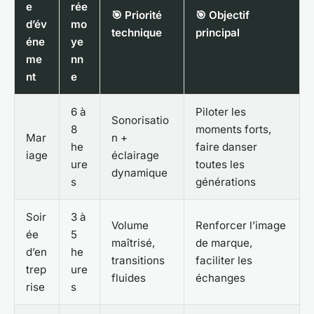
e
rée
🎯 Priorité
🎯 Objectif
d’év
mo
technique
principal
éne
ye
me
nn
nt
e
6 à
Piloter les
Sonorisatio
8
moments forts,
Mar
n +
he
faire danser
iage
éclairage
ure
toutes les
dynamique
s
générations
Soir
3 à
Volume
Renforcer l’image
ée
5
maîtrisé,
de marque,
d’en
he
transitions
faciliter les
trep
ure
fluides
échanges
rise
s