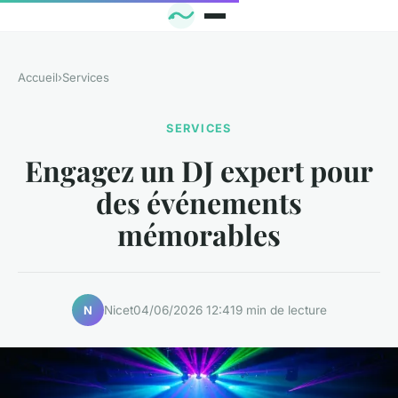
Accueil
›
Services
SERVICES
Engagez un DJ expert pour
des événements
mémorables
Nicet
04/06/2026 12:41
9 min de lecture
N