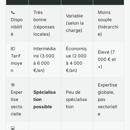
📞
Très
Moins
Variable
Dispo
bonne
souple
(selon la
nibilit
(réponses
(hiérarchi
charge)
é
locales)
e)
💶
Intermédia
Économiq
Élevé (7
Tarif
ire (3 000
ue (2 000
000 € et
moye
à 6 000
à 4 000
+)
n
€/an)
€/an)
🎯
Expertise
Exper
Spécialisa
Peu de
globale,
tise
tion
spécialisa
pas
secto
possible
tion
sectoriell
rielle
e
💻