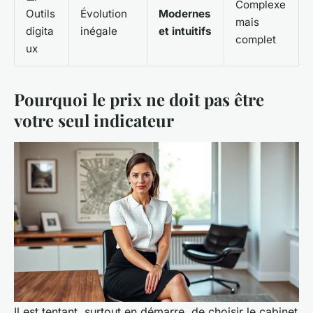
Complexe
Outils
Évolution
Modernes
mais
digita
inégale
et intuitifs
complet
ux
Pourquoi le prix ne doit pas être
votre seul indicateur
Il est tentant, surtout en démarre, de choisir le cabinet