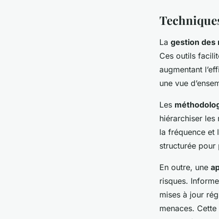
Techniques 
La
gestion des 
Ces outils facili
augmentant l’eff
une vue d’ensem
Les
méthodologi
hiérarchiser les 
la fréquence et
structurée pour 
En outre, une
a
risques. Informe
mises à jour rég
menaces. Cette c