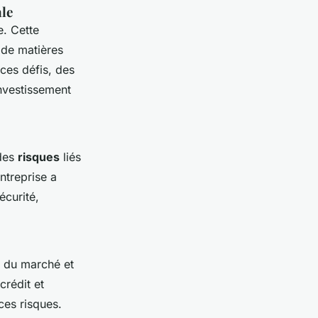
ale
e. Cette
x de matières
ces défis, des
nvestissement
 des
risques
liés
ntreprise a
écurité,
é du marché et
rédit et
ces risques.