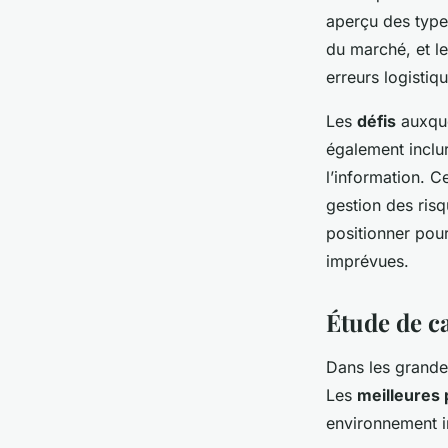
aperçu des types
du marché, et le
erreurs logistiq
Les
défis
auxque
également inclu
l’information. 
gestion des ris
positionner pour
imprévues.
Étude de ca
Dans les grand
Les
meilleures 
environnement in