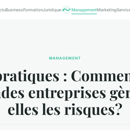
ctu
Business
Formation
Juridique
Management
Marketing
Servic
MANAGEMENT
pratiques : Commen
des entreprises gè
elles les risques?