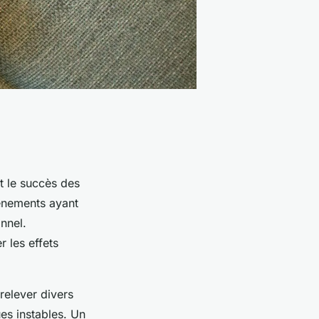
et le succès des
vénements ayant
onnel.
 les effets
 relever divers
s instables. Un