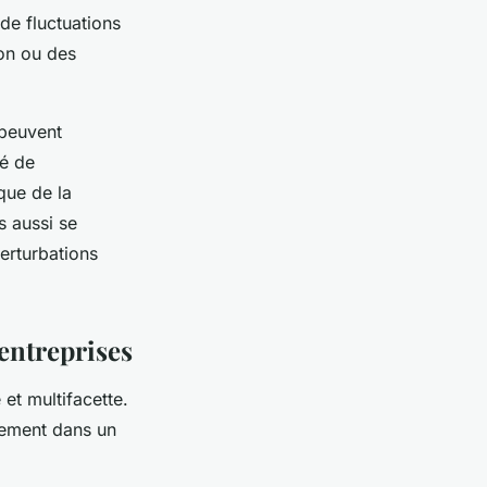
 de fluctuations
ion ou des
 peuvent
té de
que de la
s aussi se
perturbations
 entreprises
et multifacette.
cement dans un