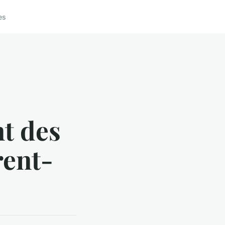
es
t des
rent-