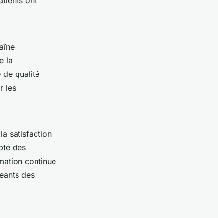
tients ont
haîne
e la
 de qualité
r les
a satisfaction
pté des
rmation continue
geants des