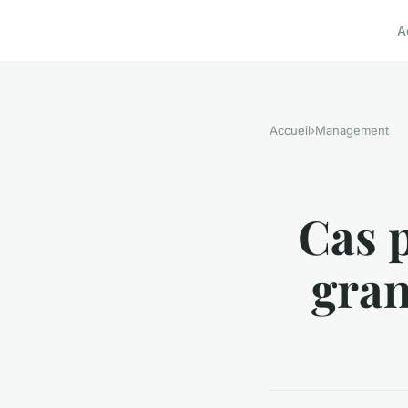
A
Accueil
›
Management
Cas 
gran