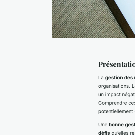
Présentati
La
gestion des 
organisations. 
un impact négati
Comprendre ces 
potentiellement 
Une
bonne gest
défis
qu’elles r