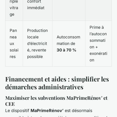
riple
confort
vitra
immédiat
ge
Prime à
Pan
Production
l’autocon
nea
locale
Autoconsom
sommati
ux
d’électricit
mation de
on +
solai
é, revente
30 à 70 %
exonérati
res
possible
on
Financement et aides : simplifier les
démarches administratives
Maximiser les subventions MaPrimeRénov' et
CEE
Le dispositif
MaPrimeRénov’
est désormais