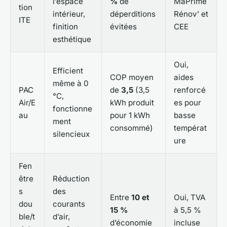
l’espace
%
de
MaPrime
tion
intérieur,
déperditions
Rénov’ et
ITE
finition
évitées
CEE
esthétique
Oui,
Efficient
COP moyen
aides
même à 0
PAC
de
3,5
(3,5
renforcé
°C,
Air/E
kWh produit
es pour
fonctionne
au
pour 1 kWh
basse
ment
consommé)
températ
silencieux
ure
Fen
être
Réduction
s
des
Entre
10 et
Oui, TVA
dou
courants
15 %
à 5,5 %
ble/t
d’air,
d’économie
incluse