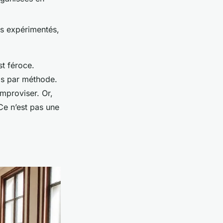
rs expérimentés,
t féroce.
is par méthode.
improviser. Or,
 Ce n’est pas une