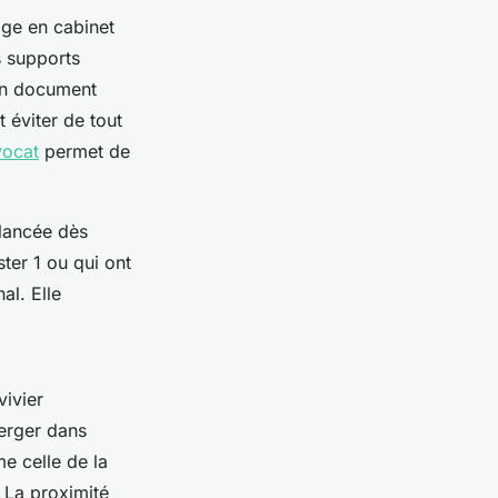
age en cabinet
s supports
 un document
 éviter de tout
vocat
permet de
 lancée dès
ster 1 ou qui ont
al. Elle
vivier
merger dans
e celle de la
 La proximité