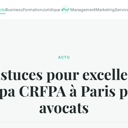
ctu
Business
Formation
Juridique
Management
Marketing
Servic
ACTU
astuces pour excelle
pa CRFPA à Paris 
avocats