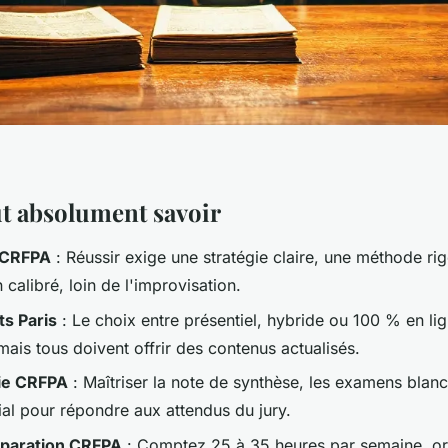
ut absolument savoir
 CRFPA
: Réussir exige une stratégie claire, une méthode ri
 calibré, loin de l'improvisation.
s Paris
: Le choix entre présentiel, hybride ou 100 % en l
 mais tous doivent offrir des contenus actualisés.
ie CRFPA
: Maîtriser la note de synthèse, les examens blanc
ial pour répondre aux attendus du jury.
éparation CRFPA
: Comptez 25 à 35 heures par semaine, or