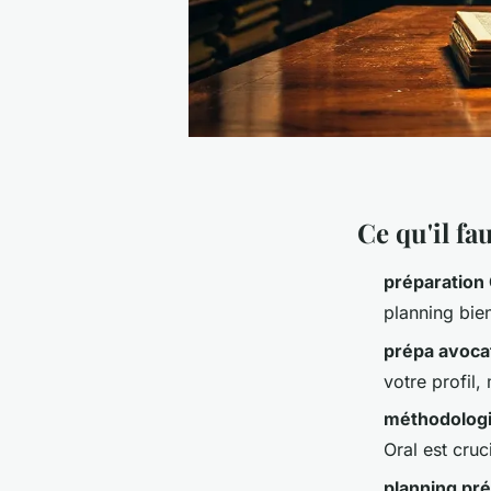
Ce qu'il fa
préparation
planning bien
prépa avocat
votre profil,
méthodolog
Oral est cruc
planning pr