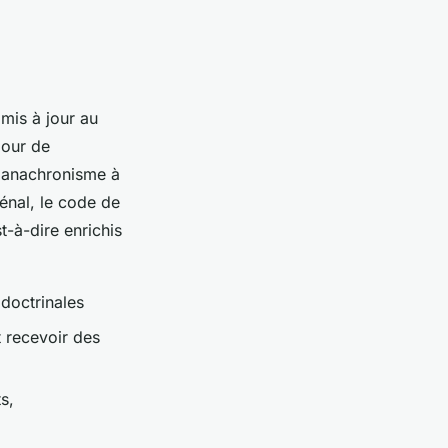
 mis à jour au
Cour de
n anachronisme à
pénal, le code de
t-à-dire enrichis
doctrinales
t recevoir des
s,