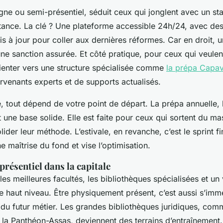
gne ou semi-présentiel, séduit ceux qui jonglent avec un st
stance. La clé ? Une plateforme accessible 24h/24, avec de
is à jour pour coller aux dernières réformes. Car en droit,
une sanction assurée. Et côté pratique, pour ceux qui veulent
rienter vers une structure spécialisée comme
la prépa Capa
ervenants experts et de supports actualisés.
, tout dépend de votre point de départ. La prépa annuelle,
it une base solide. Elle est faite pour ceux qui sortent du ma
ider leur méthode. L’estivale, en revanche, c’est le sprint fin
 maîtrise du fond et vise l’optimisation.
présentiel dans la capitale
les meilleures facultés, les bibliothèques spécialisées et un 
e haut niveau. Être physiquement présent, c’est aussi s’im
du futur métier. Les grandes bibliothèques juridiques, comm
la Panthéon-Assas, deviennent des terrains d’entraînement.