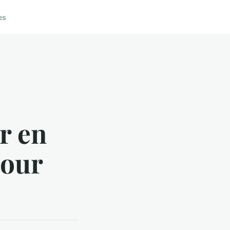
es
r en
pour