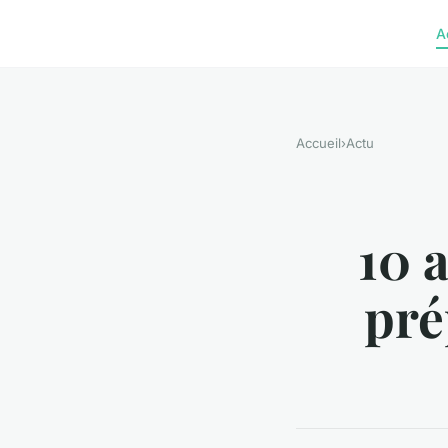
A
Accueil
›
Actu
10 
pré