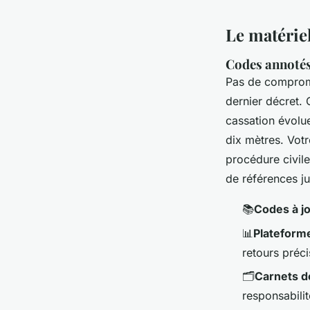
Le matériel
Codes annotés
Pas de compromis
dernier décret.
cassation évolue
dix mètres. Votr
procédure civile
de références ju
📚
Codes à j
📊
Plateforme
retours préci
🗂️
Carnets d
responsabili