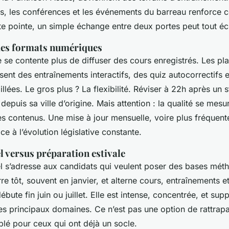
ts, les conférences et les événements du barreau renforce c
e pointe, un simple échange entre deux portes peut tout écl
 des formats numériques
 se contente plus de diffuser des cours enregistrés. Les pl
ent des entraînements interactifs, des quiz autocorrectifs 
illées. Le gros plus ? La flexibilité. Réviser à 22h après un s
epuis sa ville d’origine. Mais attention : la qualité se mesu
des contenus. Une mise à jour mensuelle, voire plus fréquente
ce à l’évolution législative constante.
 versus préparation estivale
l s’adresse aux candidats qui veulent poser des bases mét
rre tôt, souvent en janvier, et alterne cours, entraînements e
 débute fin juin ou juillet. Elle est intense, concentrée, et s
les principaux domaines. Ce n’est pas une option de rattrap
blé pour ceux qui ont déjà un socle.