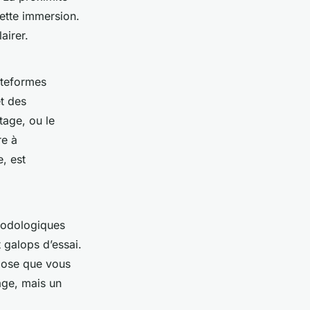
ette immersion.
airer.
ateformes
et des
tage, ou le
re à
, est
hodologiques
t galops d’essai.
uppose que vous
age, mais un